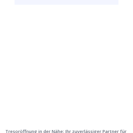
Rufen Sie uns jetzt an und
lassen Sie
uns Ihr Problem lösen!
Tresoröffnung in der Nähe: Ihr zuverlässiger Partner für