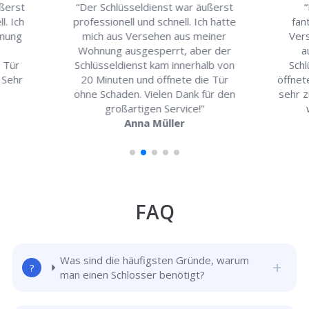
ußerst
“Der Schlüsseldienst war äußerst
“
l. Ich
professionell und schnell. Ich hatte
fan
hnung
mich aus Versehen aus meiner
Ver
Wohnung ausgesperrt, aber der
a
e Tür
Schlüsseldienst kam innerhalb von
Schl
 Sehr
20 Minuten und öffnete die Tür
öffnete
ohne Schaden. Vielen Dank für den
sehr z
großartigen Service!”
Anna Müller
FAQ
Was sind die häufigsten Gründe, warum
man einen Schlosser benötigt?