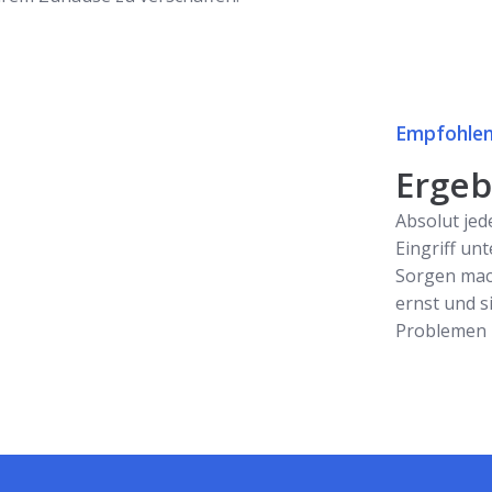
Empfohlen
Ergebn
Absolut jed
Eingriff unt
Sorgen mac
ernst und s
Problemen z